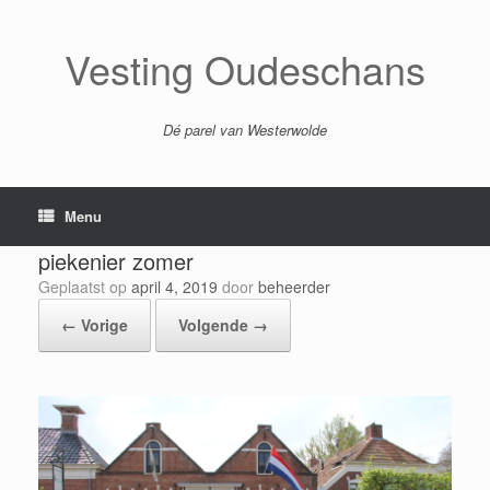
Ga
naar
de
Vesting Oudeschans
inhoud
Dé parel van Westerwolde
Menu
piekenier zomer
Geplaatst op
april 4, 2019
door
beheerder
← Vorige
Volgende →