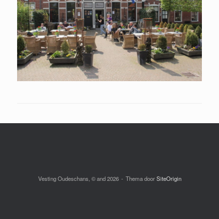
Vesting Oudeschans, © and 2026
Thema door
SiteOrigin