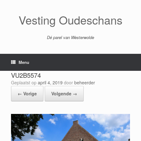
Ga
naar
de
Vesting Oudeschans
inhoud
Dé parel van Westerwolde
Menu
VU2B5574
Geplaatst op
april 4, 2019
door
beheerder
← Vorige
Volgende →