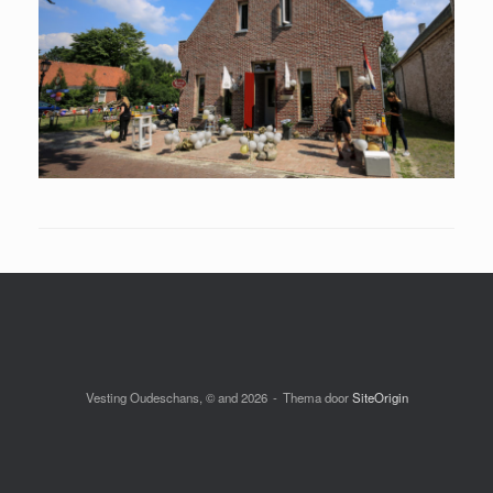
Vesting Oudeschans, © and 2026
Thema door
SiteOrigin