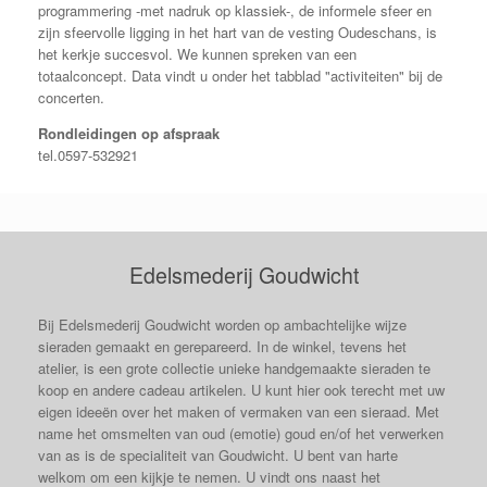
programmering -met nadruk op klassiek-, de informele sfeer en
zijn sfeervolle ligging in het hart van de vesting Oudeschans, is
het kerkje succesvol. We kunnen spreken van een
totaalconcept. Data vindt u onder het tabblad "activiteiten" bij de
concerten.
Rondleidingen op afspraak
tel.0597-532921
Edelsmederij Goudwicht
Bij Edelsmederij Goudwicht worden op ambachtelijke wijze
sieraden gemaakt en gerepareerd. In de winkel, tevens het
atelier, is een grote collectie unieke handgemaakte sieraden te
koop en andere cadeau artikelen. U kunt hier ook terecht met uw
eigen ideeën over het maken of vermaken van een sieraad. Met
name het omsmelten van oud (emotie) goud en/of het verwerken
van as is de specialiteit van Goudwicht. U bent van harte
welkom om een kijkje te nemen. U vindt ons naast het