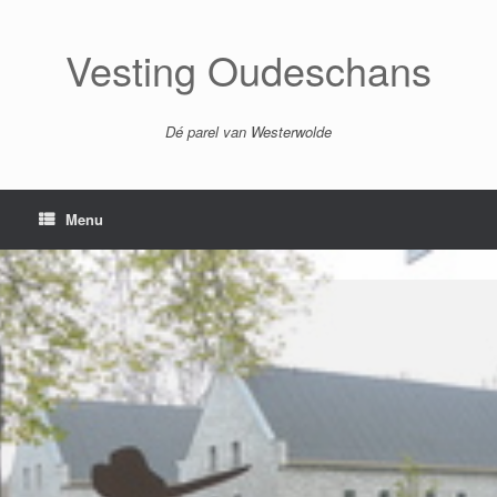
Ga
naar
de
Vesting Oudeschans
inhoud
Dé parel van Westerwolde
Menu