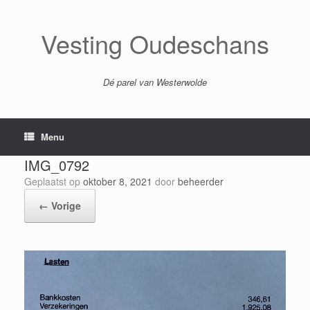
Ga
naar
de
Vesting Oudeschans
inhoud
Dé parel van Westerwolde
Menu
IMG_0792
Geplaatst op
oktober 8, 2021
door
beheerder
← Vorige