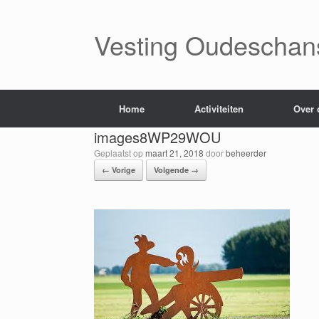
Ga
naar
de
Vesting Oudeschan
inhoud
Home
Activiteiten
Over 
images8WP29WOU
Geplaatst op
maart 21, 2018
door
beheerder
← Vorige
Volgende →