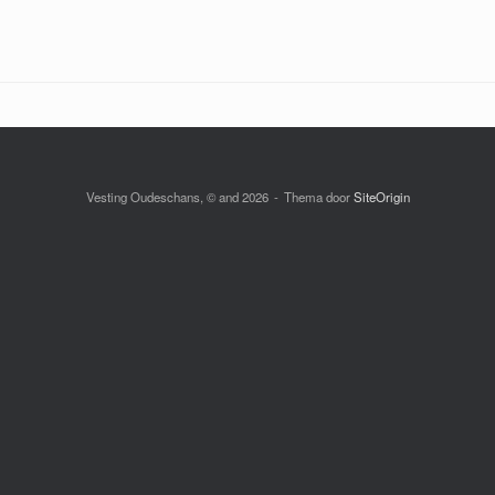
Vesting Oudeschans, © and 2026
Thema door
SiteOrigin