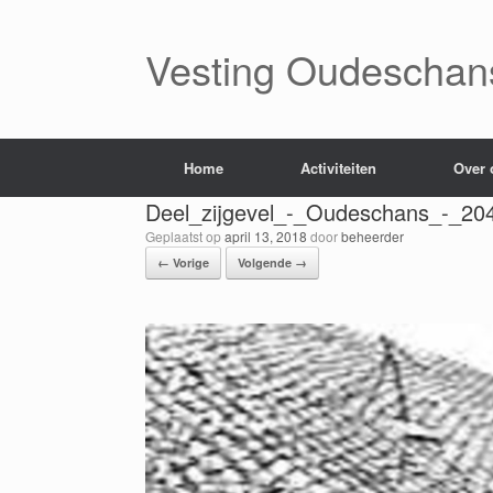
Ga
naar
de
Vesting Oudeschan
inhoud
Home
Activiteiten
Over 
Deel_zijgevel_-_Oudeschans_-_2
Geplaatst op
april 13, 2018
door
beheerder
← Vorige
Volgende →