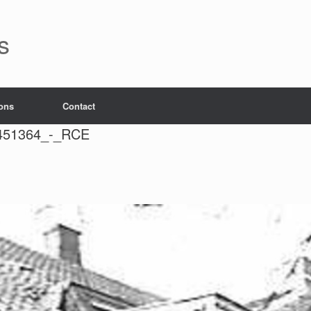
s
ons
Contact
0451364_-_RCE