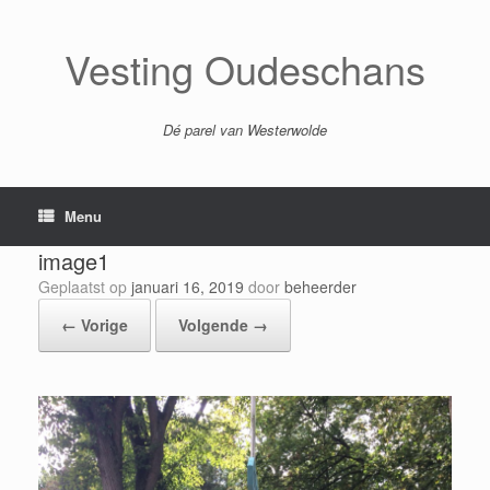
Ga
naar
de
Vesting Oudeschans
inhoud
Dé parel van Westerwolde
Menu
image1
Geplaatst op
januari 16, 2019
door
beheerder
← Vorige
Volgende →