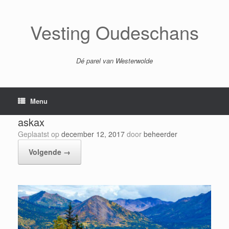
Ga
naar
de
Vesting Oudeschans
inhoud
Dé parel van Westerwolde
Menu
askax
Geplaatst op
december 12, 2017
door
beheerder
Volgende →