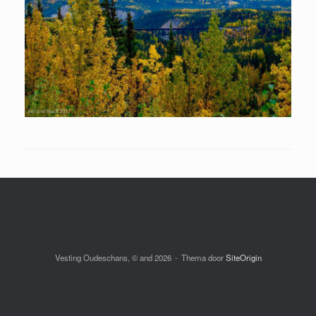
Vesting Oudeschans, © and 2026
Thema door
SiteOrigin