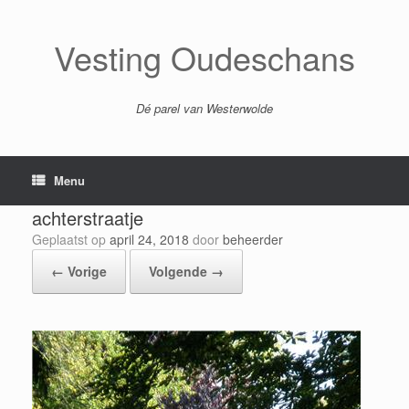
Ga
naar
de
Vesting Oudeschans
inhoud
Dé parel van Westerwolde
Menu
achterstraatje
Geplaatst op
april 24, 2018
door
beheerder
← Vorige
Volgende →