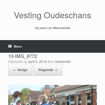
Ga
naar
de
Vesting Oudeschans
inhoud
Dé parel van Westerwolde
Menu
10-IMG_8772
Geplaatst op
april 4, 2019
door
beheerder
← Vorige
Volgende →