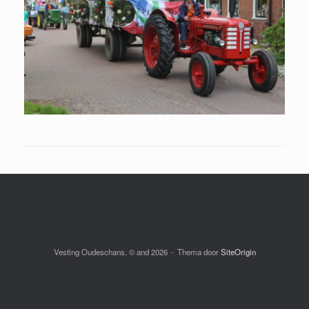
Vesting Oudeschans, © and 2026
Thema door
SiteOrigin