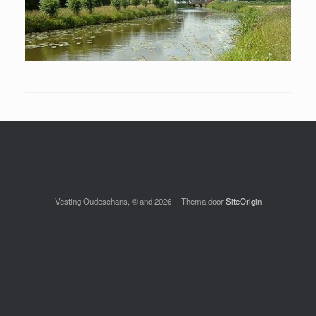
Vesting Oudeschans, © and 2026
Thema door
SiteOrigin