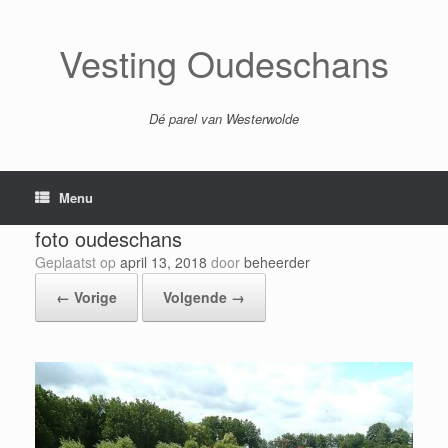
Ga
naar
de
Vesting Oudeschans
inhoud
Dé parel van Westerwolde
Menu
foto oudeschans
Geplaatst op
april 13, 2018
door
beheerder
← Vorige
Volgende →