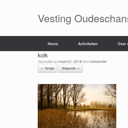
Ga
naar
de
Vesting Oudeschan
inhoud
Home
Activiteiten
Over 
kolk
Geplaatst op
maart 21, 2018
door
beheerder
← Vorige
Volgende →