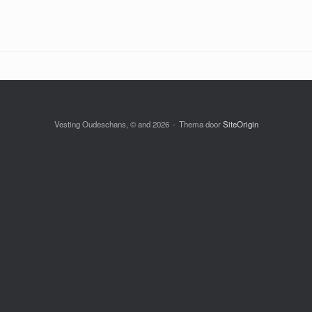
Vesting Oudeschans, © and 2026
Thema door
SiteOrigin