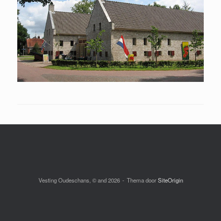
Vesting Oudeschans, © and 2026
Thema door
SiteOrigin