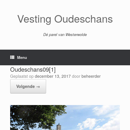
Ga
naar
de
Vesting Oudeschans
inhoud
Dé parel van Westerwolde
Menu
Oudeschans09[1]
Geplaatst op
december 13, 2017
door
beheerder
Volgende →