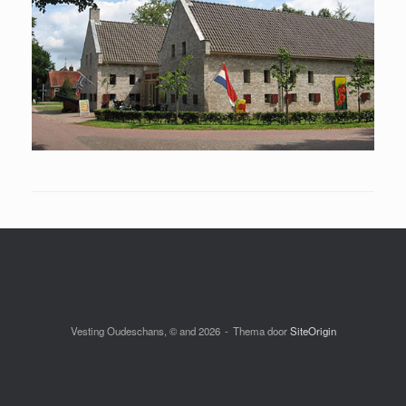
Vesting Oudeschans, © and 2026
Thema door
SiteOrigin