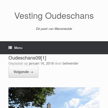
Ga
naar
de
Vesting Oudeschans
inhoud
Dé parel van Westerwolde
Menu
Oudeschans09[1]
Geplaatst op
januari 16, 2018
door
beheerder
Volgende →