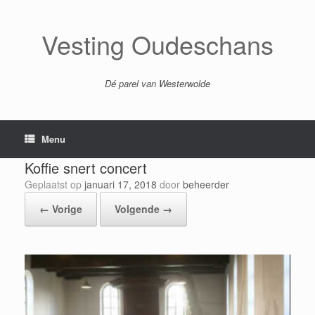
Ga
naar
de
Vesting Oudeschans
inhoud
Dé parel van Westerwolde
Menu
Koffie snert concert
Geplaatst op
januari 17, 2018
door
beheerder
← Vorige
Volgende →