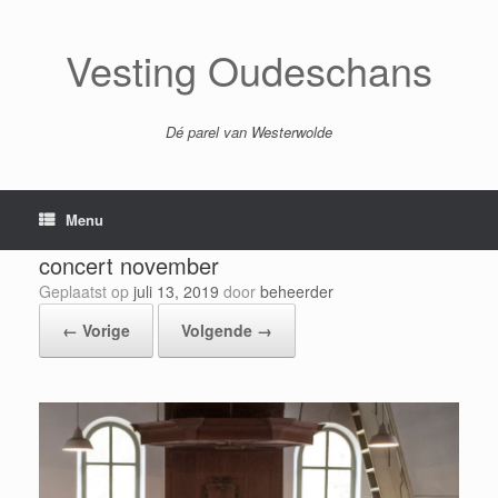
Ga
naar
de
Vesting Oudeschans
inhoud
Dé parel van Westerwolde
Menu
concert november
Geplaatst op
juli 13, 2019
door
beheerder
← Vorige
Volgende →