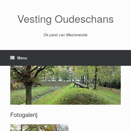
Ga
naar
de
Vesting Oudeschans
inhoud
Dé parel van Westerwolde
Menu
Fotogalerij