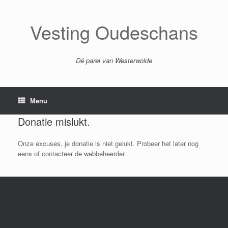
Ga
naar
de
Vesting Oudeschans
inhoud
Dé parel van Westerwolde
Menu
Donatie mislukt.
Onze excuses, je donatie is niet gelukt. Probeer het later nog
eens of contacteer de webbeheerder.