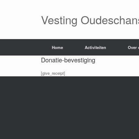
Ga
naar
de
Vesting Oudeschan
inhoud
Home
Activiteiten
Over 
Donatie-bevestiging
[give_receipt]