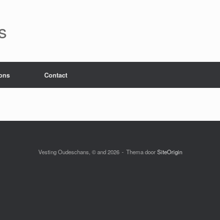
s
ons
Contact
Vesting Oudeschans, © and 2026
Thema door
SiteOrigin