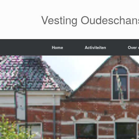
Ga
naar
de
Vesting Oudeschan
inhoud
Home
Activiteiten
Over 